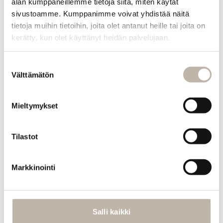
alan kumppaneillemme tietoja siitä, miten käytät
Kysy
sivustoamme. Kumppanimme voivat yhdistää näitä
tuotteesta
tietoja muihin tietoihin, joita olet antanut heille tai joita on
kerätty, kun olet käyttänyt heidän palvelujaan.
INFO
Yhteystiedot
Suostumuksen
Välttämätön
valinta
Toimitus- ja maksutavat
Palautusehdot
Mieltymykset
Tilauksen peruutus
Tietosuoja- ja rekisteriseloste
Tilastot
Vastuullisuus
Evästeiden hallinta
Markkinointi
Usein kysytyt kysymykset
MENU
Etusivu
Salli kaikki
Uutuudet