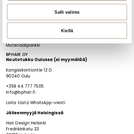
Blogi
Salli valinta
PRO
Oma tili
Kiellä
Jälleenmyyjät
Materiaalipankki
BPHAIR OY
Noutotukku Oulussa (ei myymälää)
Kangaskontiontie 12 D
90240 Oulu
+358 44 777 7505
info@bphair.fi
Laita tästä WhatsApp-viesti
Jälleenmyyjä Helsingissä
Hair Design Helsinki
Fredrikinkatu 33