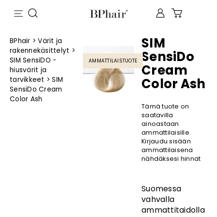
SIM
BPhair
>
Värit ja
rakennekäsittelyt
>
SensiDo
SIM SensiDO -
AMMATTILAISTUOTE
Cream
hiusvärit ja
tarvikkeet
>
SIM
Color Ash
SensiDo Cream
Color Ash
Tämä tuote on
saatavilla
ainoastaan
ammattilaisille.
Kirjaudu sisään
ammattilaisena
nähdäksesi hinnat
Suomessa
vahvalla
ammattitaidolla