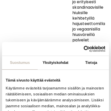
ja erityisesti
skandinaavisille
hiuksille
kehitetyillä
hajusteettomilla
ja vegaanisilla
hiusväreillä
palvelet
asiakkaitasi
vastuullisin
mielin.
Suostumus
Yksityiskohdat
Tietoja
3 in One –
samasta
tuubista kesto-
Tämä sivusto käyttää evästeitä
ja kevytväri sekä
kiiltohuuhtelu
Käytämme evästeitä tarjoamamme sisällön ja mainosten
vain
räätälöimiseen, sosiaalisen median ominaisuuksien
sekoitussuhdetta
tukemiseen ja kävijämäärämme analysoimiseen. Lisäksi
vaihtamalla.
jaamme sosiaalisen median, mainosalan ja analytiikka-