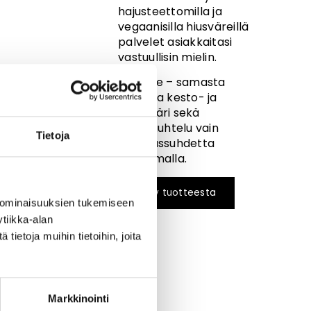
hajusteettomilla ja
vegaanisilla hiusväreillä
palvelet asiakkaitasi
vastuullisin mielin.
3 in One – samasta
tuubista kesto- ja
kevytväri sekä
kiiltohuuhtelu vain
Tietoja
sekoitussuhdetta
vaihtamalla.
Kysy tuotteesta
 ominaisuuksien tukemiseen
tiikka-alan
ietoja muihin tietoihin, joita
Markkinointi