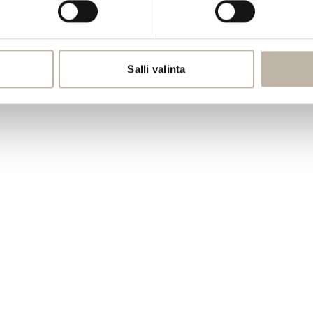
PRO
Oma tili
Jälleenmyyjät
Salli valinta
Materiaalipankki