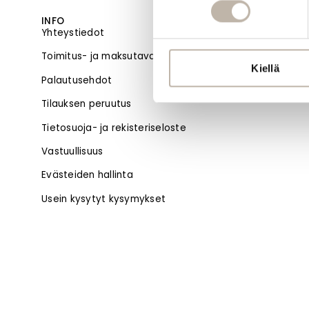
INFO
MENU
Yhteystiedot
Etusivu
Toimitus- ja maksutavat
Uutuudet
Kiellä
Palautusehdot
Blogi
Tilauksen peruutus
Tietosuoja- ja rekisteriseloste
Vastuullisuus
Evästeiden hallinta
Usein kysytyt kysymykset