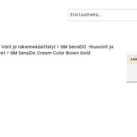
>
Värit ja rakennekäsittelyt
>
SIM SensiDO -hiusvärit ja
eet
>
SIM SensiDo Cream Color Brown Gold
AMM