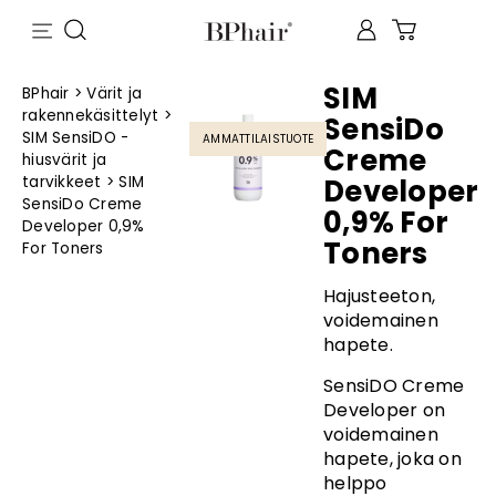
SIM
BPhair
>
Värit ja
rakennekäsittelyt
>
SensiDo
SIM SensiDO -
AMMATTILAISTUOTE
Creme
hiusvärit ja
tarvikkeet
>
SIM
Developer
SensiDo Creme
0,9% For
Developer 0,9%
Toners
For Toners
Hajusteeton,
voidemainen
hapete.
SensiDO Creme
Developer on
voidemainen
hapete, joka on
helppo