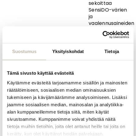
sekoittaa
SensiDO-värien
ja
vaalennusaineiden
kanssa.
Värimassasta
tulee riittävän
paksua, mutta
Suostumus
Yksityiskohdat
Tietoja
notkeaa, jota on
helppo levittää
hiuksiin.
Tämä sivusto käyttää evästeitä
Vegaaninen.
Käytämme evästeitä tarjoamamme sisällön ja mainosten
räätälöimiseen, sosiaalisen median ominaisuuksien
Kysy
tuotteesta
tukemiseen ja kävijämäärämme analysoimiseen. Lisäksi
jaamme sosiaalisen median, mainosalan ja analytiikka-
alan kumppaneillemme tietoja siitä, miten käytät
INFO
sivustoamme. Kumppanimme voivat yhdistää näitä
Yhteystiedot
tietoja muihin tietoihin, joita olet antanut heille tai joita on
kerätty, kun olet käyttänyt heidän palvelujaan.
Toimitus- ja maksutavat