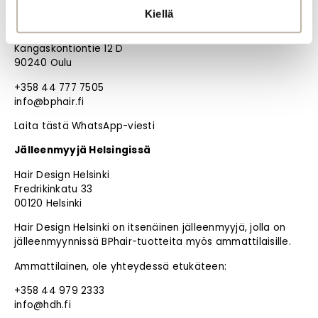
BPHAIR OY
Kiellä
Noutotukku Oulussa (ei myymälää)
Kangaskontiontie 12 D
90240 Oulu
+358 44 777 7505
info@bphair.fi
Laita tästä WhatsApp-viesti
Jälleenmyyjä Helsingissä
Hair Design Helsinki
Fredrikinkatu 33
00120 Helsinki
Hair Design Helsinki on itsenäinen jälleenmyyjä, jolla on
jälleenmyynnissä BPhair-tuotteita myös ammattilaisille.
Ammattilainen, ole yhteydessä etukäteen:
+358 44 979 2333
info@hdh.fi