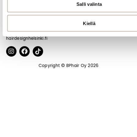
jälleenmyynnissä BPhair-tuotteita myös ammattilaisille.
Salli valinta
Ammattilainen, ole yhteydessä etukäteen:
+358 44 979 2333
Kiellä
info@hdh.fi
hairdesignhelsinki.fi
Copyright © BPhair Oy 2026