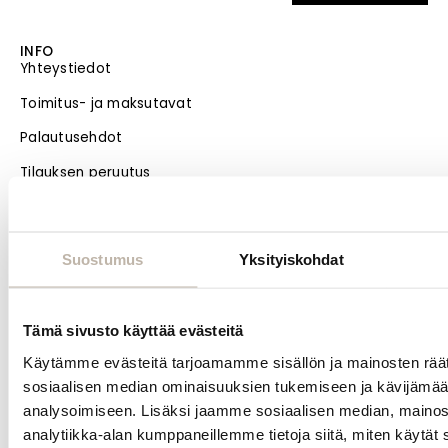
INFO
Yhteystiedot
Toimitus- ja maksutavat
Palautusehdot
Tilauksen peruutus
Tietosuoja- ja rekisteriseloste
Vastuullisuus
Suostumus
Yksityiskohdat
Evästeiden hallinta
Usein kysytyt kysymykset
Tämä sivusto käyttää evästeitä
MENU
Etusivu
Käytämme evästeitä tarjoamamme sisällön ja mainosten räät
sosiaalisen median ominaisuuksien tukemiseen ja kävijäm
Uutuudet
analysoimiseen. Lisäksi jaamme sosiaalisen median, mainos
Blogi
analytiikka-alan kumppaneillemme tietoja siitä, miten käytä