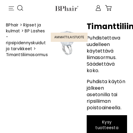
Timanttili
BPhair
>
Ripset ja
kulmat
>
BP Lashes
-
Puhdistettava
AMMATTILAISTUOTE
ripsipidennyskuidut
uudelleen
ja tarvikkeet
>
käytettävä
Timanttiliimasormus
liimasormus.
Säädettävä
koko.
Puhdista käytön
jälkeen
asetonilla tai
ripsiliiman
poistoaineella.
Kysy
tuotteesta