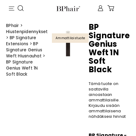
BP
BPhair
>
Hiustenpidennykset
Signature
>
BP Signature
Ammattilaistuote
Genius
Extensions
>
BP
Signature Genius
Weft 1N
Weft Hiusnauhat
>
Soft
BP Signature
Black
Genius Weft 1N
Soft Black
Tämä tuote on
saatavilla
ainoastaan
ammattilaisille.
Kirjaudu sisään
ammattilaisena
nähdäksesi hinnat
BP Signature -