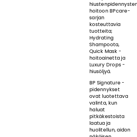
hiustenpidennyste
hoitoon BPcare-
sarjan
kosteuttavia
tuotteita;
Hydrating
Shampoota
,
Quick Mask -
hoitoainetta
ja
Luxury Drops -
hiusöljyä.
BP Signature -
pidennykset
ovat luotettava
valinta, kun
haluat
pitkäkestoista
laatua ja
huolitellun, aidon
näköisen