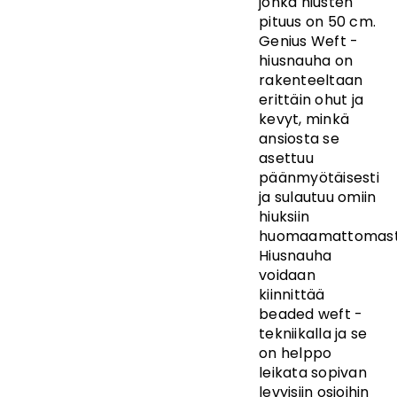
jonka hiusten
pituus on 50 cm.
Genius Weft -
hiusnauha on
rakenteeltaan
erittäin ohut ja
kevyt, minkä
ansiosta se
asettuu
päänmyötäisesti
ja sulautuu omiin
hiuksiin
huomaamattomast
Hiusnauha
voidaan
kiinnittää
beaded weft -
tekniikalla ja se
on helppo
leikata sopivan
levyisiin osioihin