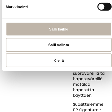
muotoilla kuten
omiakin hiuksia;
Markkinointi
kihartaa ja
suoristaa
matalalla max.
180 asteen
Salli kaikki
lämpötilalla,
usein
Salli valinta
pienempikin
lämpö riittää. BP
Signature -
Kiellä
hiustenpidennyksiä
voi sävyttää
suoraväreillä tai
hapeteväreillä
matalaa
hapetetta
käyttäen.
Suosittelemme
BP Signature -