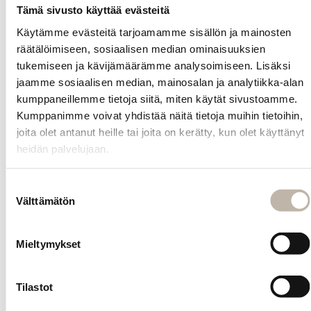
yleensä 4-5
Tämä sivusto käyttää evästeitä
pakettia,
halutusta
Käytämme evästeitä tarjoamamme sisällön ja mainosten
lopputuloksesta
räätälöimiseen, sosiaalisen median ominaisuuksien
ja omien hiusten
tukemiseen ja kävijämäärämme analysoimiseen. Lisäksi
pituudesta
jaamme sosiaalisen median, mainosalan ja analytiikka-alan
riippuen.
kumppaneillemme tietoja siitä, miten käytät sivustoamme.
Kumppanimme voivat yhdistää näitä tietoja muihin tietoihin,
Beaded weft -
tekniikalla
joita olet antanut heille tai joita on kerätty, kun olet käyttänyt
kiinnitetyt
heidän palvelujaan.
genius weft -
hiusnauhat ovat
Suostumuksen
huomaamattomat
Välttämätön
valinta
ja miellyttävät
käyttää.
Pidennykset
Mieltymykset
sulautuvat omiin
hiuksiin
luonnollisesti ja
Tilastot
niitä voi