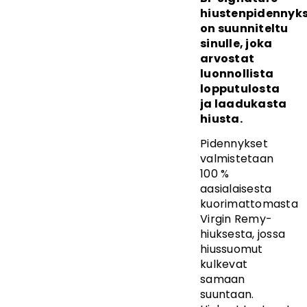
hiustenpidennyk
on suunniteltu
sinulle, joka
arvostat
luonnollista
lopputulosta
ja laadukasta
hiusta.
Pidennykset
valmistetaan
100 %
aasialaisesta
kuorimattomasta
Virgin Remy-
hiuksesta, jossa
hiussuomut
kulkevat
samaan
suuntaan.