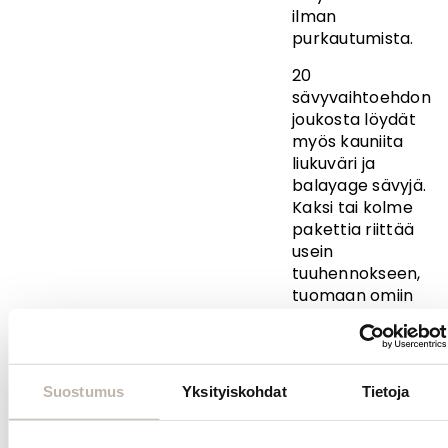
ilman
purkautumista.
20
sävyvaihtoehdon
joukosta löydät
myös kauniita
liukuväri ja
balayage sävyjä.
Kaksi tai kolme
pakettia riittää
usein
tuuhennokseen,
tuomaan omiin
hiuksiin lisää
runsautta ja
tuuheutta. Koko
pään
Suostumus
Yksityiskohdat
Tietoja
pidennykseen
tarvitaan