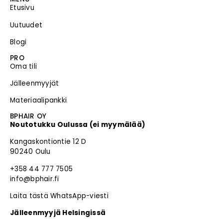
Etusivu
Uutuudet
Blogi
PRO
Oma tili
Jälleenmyyjät
Materiaalipankki
BPHAIR OY
Noutotukku Oulussa (ei myymälää)
Kangaskontiontie 12 D
90240 Oulu
+358 44 777 7505
info@bphair.fi
Laita tästä WhatsApp-viesti
Jälleenmyyjä Helsingissä