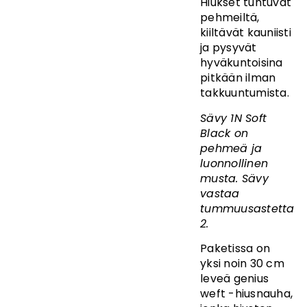
Hiukset tuntuvat
pehmeiltä,
kiiltävät kauniisti
ja pysyvät
hyväkuntoisina
pitkään ilman
takkuuntumista.
Sävy 1N Soft
Black on
pehmeä ja
luonnollinen
musta. Sävy
vastaa
tummuusastetta
2.
Paketissa on
yksi noin 30 cm
leveä genius
weft -hiusnauha,