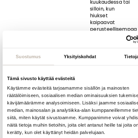
kuukaudessa tai
silloin, kun
hiukset
kaipaavat
perusteellisempaa
puhdistusta.
Sopii
säännölliseen
käyttöön
Suostumus
Yksityiskohdat
Tietoj
rasvoittuville
hiuksille
puhdistaen
Tämä sivusto käyttää evästeitä
hiuspohjan
Käytämme evästeitä tarjoamamme sisällön ja mainosten
hiuksia
räätälöimiseen, sosiaalisen median ominaisuuksien tukemise
kuivattamatta.
kävijämäärämme analysoimiseen. Lisäksi jaamme sosiaalis
BPcare Fresh
median, mainosalan ja analytiikka-alan kumppaneillemme tie
Clean
siitä, miten käytät sivustoamme. Kumppanimme voivat yhdis
Shampoo sopii
näitä tietoja muihin tietoihin, joita olet antanut heille tai joita o
käytettäväksi
kerätty, kun olet käyttänyt heidän palvelujaan.
myös kaikkien