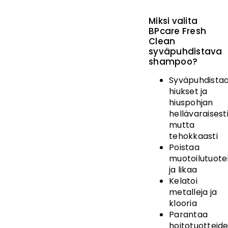
Miksi valita
BPcare Fresh
Clean
syväpuhdistava
shampoo?
Syväpuhdista
hiukset ja
hiuspohjan
hellävaraisest
mutta
tehokkaasti
Poistaa
muotoilutuote
ja likaa
Kelatoi
metalleja ja
klooria
Parantaa
hoitotuotteid