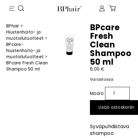
BPcare
BPhair
>
Hiustenhoito- ja
Fresh
muotoilutuotteet
>
Clean
BPcare-
hiustenhoito- ja
Shampoo
muotoilutuotteet
>
50 ml
BPcare Fresh Clean
Shampoo 50 ml
6,00
€
Varastossa
Lisää ostoskoriin
Syväpuhdistava
shampoo