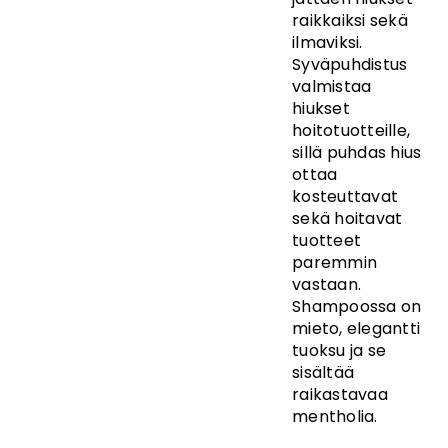
raikkaiksi sekä
ilmaviksi.
Syväpuhdistus
valmistaa
hiukset
hoitotuotteille,
sillä puhdas hius
ottaa
kosteuttavat
sekä hoitavat
tuotteet
paremmin
vastaan.
Shampoossa on
mieto, elegantti
tuoksu ja se
sisältää
raikastavaa
mentholia.