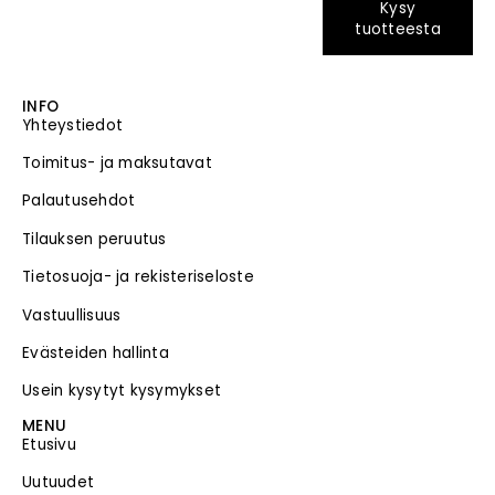
Kysy
tuotteesta
INFO
Yhteystiedot
Toimitus- ja maksutavat
Palautusehdot
Tilauksen peruutus
Tietosuoja- ja rekisteriseloste
Vastuullisuus
Evästeiden hallinta
Usein kysytyt kysymykset
MENU
Etusivu
Uutuudet