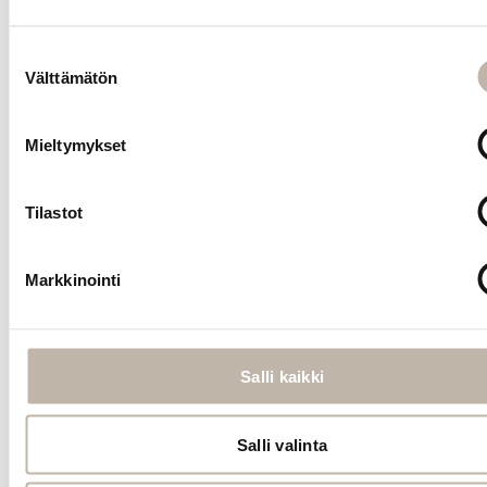
BPhair- sekä
BPdaily -
Suostumuksen
pidennyshiusten
Välttämätön
valinta
satunnaiseen
syväpuhdistamis
Mieltymykset
Syväpuhdistavalla
shampoolla
pesemisen
Tilastot
jälkeen
pidennyshiukset
tulee hoitaa
Markkinointi
erityisen
huolellisesti
kosteuttavilla
hoitotuotteilla.
Salli kaikki
Suosittelemme
BPcare Luxury
Drops -hiusöljyä
Salli valinta
hiuksiin
jätettäväksi