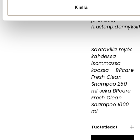
hoitotuotteksi
Kiellä
kaikille
BPhair-
ja BPdaily-
hiustenpidennyksill
Saatavilla myös
kahdessa
isommassa
koossa – BPcare
Fresh Clean
Shampoo 250
ml
sekä BPcare
Fresh Clean
Shampoo 1000
ml
Tuotetiedot