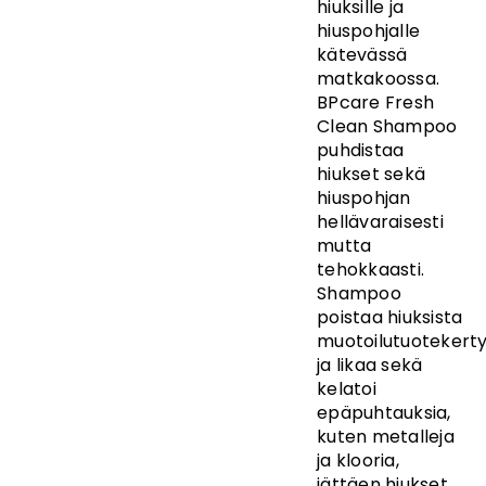
hiuksille ja
hiuspohjalle
kätevässä
matkakoossa.
BPcare Fresh
Clean Shampoo
puhdistaa
hiukset sekä
hiuspohjan
hellävaraisesti
mutta
tehokkaasti.
Shampoo
poistaa hiuksista
muotoilutuotekert
ja likaa sekä
kelatoi
epäpuhtauksia,
kuten metalleja
ja klooria,
jättäen hiukset