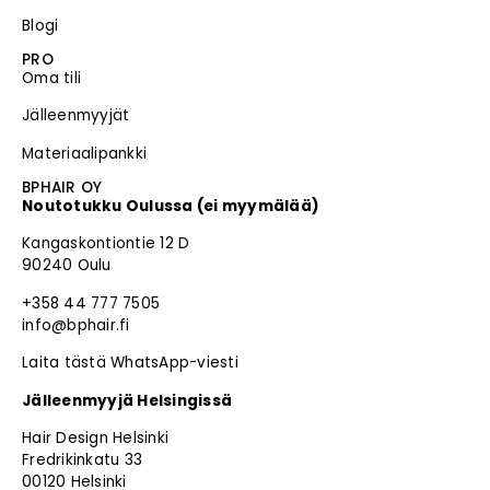
Blogi
PRO
Oma tili
Jälleenmyyjät
Materiaalipankki
BPHAIR OY
Noutotukku Oulussa (ei myymälää)
Kangaskontiontie 12 D
90240 Oulu
+358 44 777 7505
info@bphair.fi
Laita tästä WhatsApp-viesti
Jälleenmyyjä Helsingissä
Hair Design Helsinki
Fredrikinkatu 33
00120 Helsinki