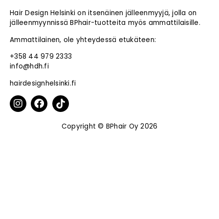
Hair Design Helsinki on itsenäinen jälleenmyyjä, jolla on
jälleenmyynnissä BPhair-tuotteita myös ammattilaisille.
Ammattilainen, ole yhteydessä etukäteen:
+358 44 979 2333
info@hdh.fi
hairdesignhelsinki.fi
Copyright © BPhair Oy 2026