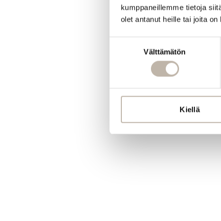
kumppaneillemme tietoja siitä
olet antanut heille tai joita o
Suostumuksen
Välttämätön
valinta
Kiellä