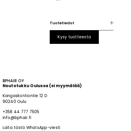
Tuotetiedot
Kysy tuotteesta
BPHAIR OY
Noutotukku Oulussa (ei myymälää)
Kangaskontiontie 12 D
90240 Oulu
+358 44 777 7505
info@bphair.fi
Laita tästä WhatsApp-viesti