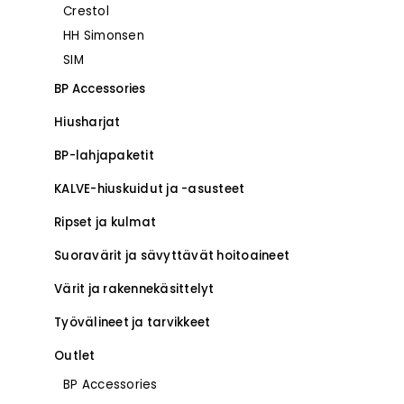
Crestol
–
HH Simonsen
SIM
BP Accessories
Hiusharjat
BP-lahjapaketit
KALVE-hiuskuidut ja -asusteet
Ripset ja kulmat
Suoravärit ja sävyttävät hoitoaineet
Värit ja rakennekäsittelyt
Työvälineet ja tarvikkeet
Outlet
BP Accessories