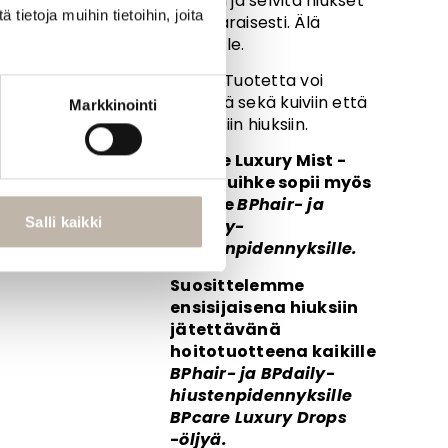
hiuksiin ja selvitä hiukset
ietoja muihin tietoihin, joita
hellävaraisesti. Älä
huuhtele.
Vinkki: Tuotetta voi
käyttää sekä kuiviin että
Markkinointi
kosteisiin hiuksiin.
BPcare Luxury Mist -
hoitosuihke sopii myös
kaikille
BPhair- ja
Salli kaikki
BPdaily-
hiustenpidennyksille.
Suosittelemme
ensisijaisena hiuksiin
jätettävänä
hoitotuotteena kaikille
BPhair- ja BPdaily-
hiustenpidennyksille
BPcare Luxury Drops
-öljyä.