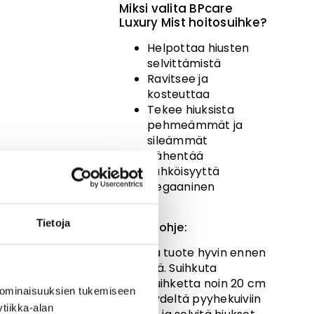
Miksi valita BPcare
Luxury Mist hoitosuihke?
Helpottaa hiusten
selvittämistä
Ravitsee ja
kosteuttaa
Tekee hiuksista
pehmeämmät ja
sileämmät
Vähentää
sähköisyyttä
Vegaaninen
Tietoja
Käyttöohje:
Ravista tuote hyvin ennen
käyttöä. Suihkuta
hoitosuihketta noin 20 cm
 ominaisuuksien tukemiseen
etäisyydeltä pyyhekuiviin
tiikka-alan