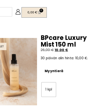
0
0,00
€
BPcare Luxury
Mist 150 ml
LET
26,00
€
10,00
€
30 päivän alin hinta:
10,00
€
.
Myyntierä
1 kpl