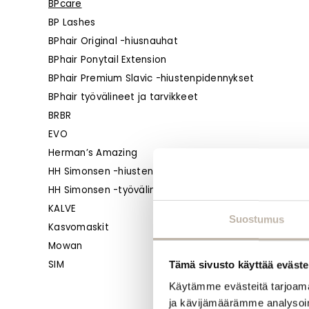
BPcare
BP Lashes
BPhair Original -hiusnauhat
BPhair Ponytail Extension
BPhair Premium Slavic -hiustenpidennykset
BPhair työvälineet ja tarvikkeet
BRBR
EVO
Herman’s Amazing
HH Simonsen -hiustenhoito
HH Simonsen -työvälineet ja tarvikkeet
KALVE
Suostumus
Kasvomaskit
Mowan
SIM
Tämä sivusto käyttää eväste
Käytämme evästeitä tarjoama
ja kävijämäärämme analysoim