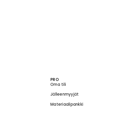
PRO
Oma tili
Jälleenmyyjät
Materiaalipankki