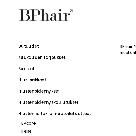
Uutuudet
BPhair
hiusten
Kuukauden tarjoukset
Suosikit
Hiuslisäkkeet
Hiustenpidennykset
Hiustenpidennys­koulutukset
–
Hiustenhoito- ja muotoilutuotteet
BPcare
BRBR