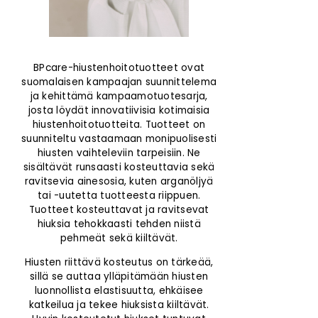
BPcare-hiustenhoitotuotteet ovat
suomalaisen kampaajan suunnittelema
ja kehittämä kampaamotuotesarja,
josta löydät innovatiivisia kotimaisia
hiustenhoitotuotteita. Tuotteet on
suunniteltu vastaamaan monipuolisesti
hiusten vaihteleviin tarpeisiin. Ne
sisältävät runsaasti kosteuttavia sekä
ravitsevia ainesosia, kuten arganöljyä
tai -uutetta tuotteesta riippuen.
Tuotteet kosteuttavat ja ravitsevat
hiuksia tehokkaasti tehden niistä
pehmeät sekä kiiltävät.
Hiusten riittävä kosteutus on tärkeää,
sillä se auttaa ylläpitämään hiusten
luonnollista elastisuutta, ehkäisee
katkeilua ja tekee hiuksista kiiltävät.