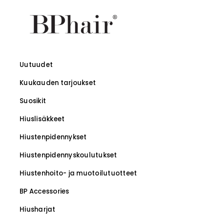
Uutuudet
Kuukauden tarjoukset
Suosikit
Hiuslisäkkeet
Hiustenpidennykset
Hiustenpidennys­koulutukset
–
Hiustenhoito- ja muotoilutuotteet
BP Accessories
Hiusharjat