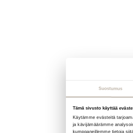
Suostumus
Tämä sivusto käyttää eväste
Käytämme evästeitä tarjoama
ja kävijämäärämme analysoim
kumppaneillemme tietoja siitä