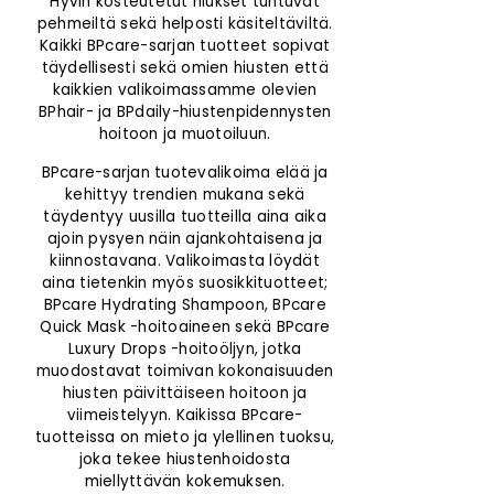
Hyvin kosteutetut hiukset tuntuvat
pehmeiltä sekä helposti käsiteltäviltä.
Kaikki BPcare-sarjan tuotteet sopivat
täydellisesti sekä omien hiusten että
kaikkien valikoimassamme olevien
BPhair- ja BPdaily-hiustenpidennysten
hoitoon ja muotoiluun.
BPcare-sarjan tuotevalikoima elää ja
kehittyy trendien mukana sekä
täydentyy uusilla tuotteilla aina aika
ajoin pysyen näin ajankohtaisena ja
kiinnostavana. Valikoimasta löydät
aina tietenkin myös suosikkituotteet;
BPcare Hydrating Shampoon, BPcare
Quick Mask -hoitoaineen sekä BPcare
Luxury Drops -hoitoöljyn, jotka
muodostavat toimivan kokonaisuuden
hiusten päivittäiseen hoitoon ja
viimeistelyyn. Kaikissa BPcare-
tuotteissa on mieto ja ylellinen tuoksu,
joka tekee hiustenhoidosta
miellyttävän kokemuksen.