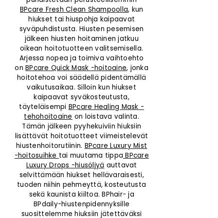
BPcare Fresh Clean Shampoolla
, kun
hiukset tai hiuspohja kaipaavat
syväpuhdistusta. Hiusten pesemisen
jälkeen hiusten hoitaminen jatkuu
oikean hoitotuotteen valitsemisella.
Arjessa nopea ja toimiva vaihtoehto
on
BPcare Quick Mask -hoitoaine
, jonka
hoitotehoa voi säädellä pidentämällä
vaikutusaikaa. Silloin kun hiukset
kaipaavat syväkosteutusta,
täyteläisempi
BPcare Healing Mask -
tehohoitoaine
on loistava valinta.
Tämän jälkeen pyyhekuiviin hiuksiin
lisättävät hoitotuotteet viimeistelevät
hiustenhoitorutiinin.
BPcare Luxury Mist
-hoitosuihke
tai muutama tippa
BPcare
Luxury Drops -hiusöljyä
auttavat
selvittämään hiukset hellävaraisesti,
tuoden niihin pehmeyttä, kosteutusta
sekä kaunista kiiltoa. BPhair- ja
BPdaily-hiustenpidennyksille
suosittelemme hiuksiin jätettäväksi