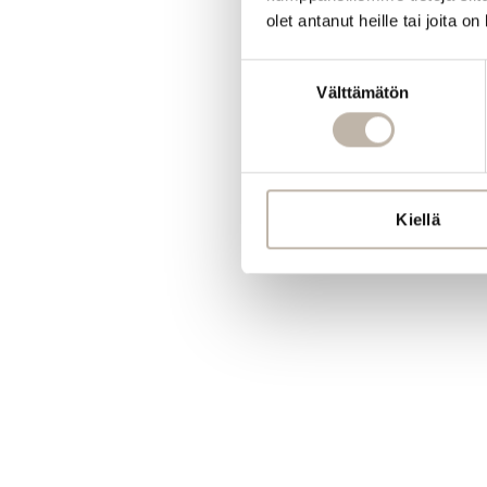
olet antanut heille tai joita o
Suostumuksen
Välttämätön
valinta
Kiellä