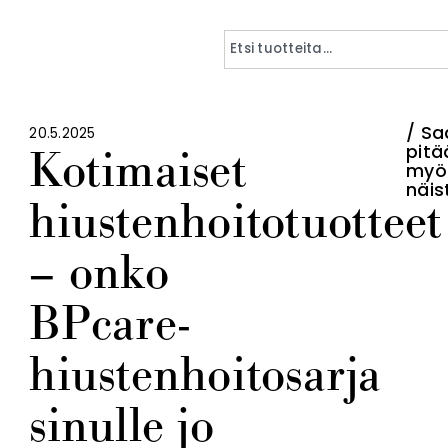
Sa
20.5.2025
Kotimaiset
pitä
myö
näis
hiustenhoitotuotteet
– onko
BPcare-
hiustenhoitosarja
sinulle jo