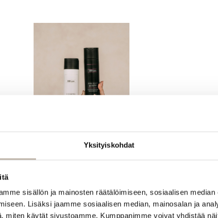
Yksityiskohdat
Kotimaiset
itä
hiustenhoitotuotteet
mme sisällön ja mainosten räätälöimiseen, sosiaalisen median
monipuoliseen
hiustenhoitoon.
iseen. Lisäksi jaamme sosiaalisen median, mainosalan ja analy
, miten käytät sivustoamme. Kumppanimme voivat yhdistää näitä t